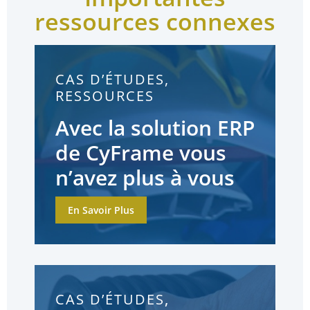
ressources connexes
CAS D’ÉTUDES,
RESSOURCES
Avec la solution ERP
de CyFrame vous
n’avez plus à vous
fier seulement à
En Savoir Plus
votre intuition
CAS D’ÉTUDES
,