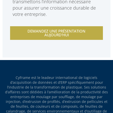
transmettons l’information nécessaire
pour assurer une croissance durable de
votre entreprise.
DEMANDEZ UNE PRÉSENTATION
AUJOURD'HUI
CyFrame est le leadeur international de logiciels
d’acquisition de données et d’ERP spécifiquement pour
l’industrie de la transformation de plastique. Ses solutions
d’affaires sont dédiées à l’amélioration de la productivité des
entreprises de moulage par soufflage, de moulage par
injection, d’extrusion de profilés, d’extrusion de pellicules et
de feuilles, de couleurs et de composés, de feuilles de
calandrage, de services environnementaux et d’outillage de