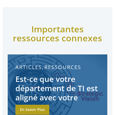
Importantes
ressources connexes
ARTICLES
,
RESSOURCES
Est-ce que votre
département de TI est
aligné avec votre
direction stratégique?
En Savoir Plus