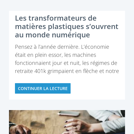
Les transformateurs de
matières plastiques s’ouvrent
au monde numérique
Pensez à l’année dernière. L’économie
était en plein essor, les machines
fonctionnaient jour et nuit, les régimes de
retraite 401k grimpaient en flèche et notre
principale préoccupation était de trouver
de la main-d’œuvre supplémentaire.
CONTINUER LA LECTURE