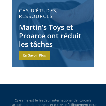
CAS D’ÉTUDES
,
RESSOURCES
Martin’s Toys et
Proarce ont réduit
les tâches
administratives, les
En Savoir Plus
temps d’arrêt et les
configurations des
machines tout en
améliorant leur
capacité de
CyFrame est le leadeur international de logiciels
production
d’acquisition de données et d’ERP spécifiquement pour